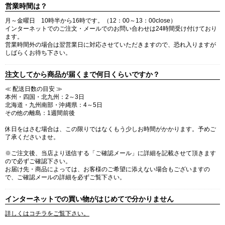
営業時間は？
月～金曜日 10時半から16時です。（12：00～13：00close）
インターネットでのご注文・メールでのお問い合わせは24時間受け付けており
ます。
営業時間外の場合は翌営業日に対応させていただきますので、恐れ入りますが
しばらくお待ち下さい。
注文してから商品が届くまで何日くらいですか？
≪ 配送日数の目安 ≫
本州・四国・北九州：2～3日
北海道・九州南部・沖縄県：4～5日
その他の離島：1週間前後
休日をはさむ場合は、この限りではなくもう少しお時間がかかります。予めご
了承くださいませ。
※ご注文後、当店より送信する「ご確認メール」に詳細を記載させて頂きます
ので必ずご確認下さい。
お届け先・商品によっては、お客様のご希望に添えない場合もございますの
で、ご確認メールの詳細を必ずご覧下さい。
インターネットでの買い物がはじめてで分かりません
詳しくはコチラをご覧下さい。