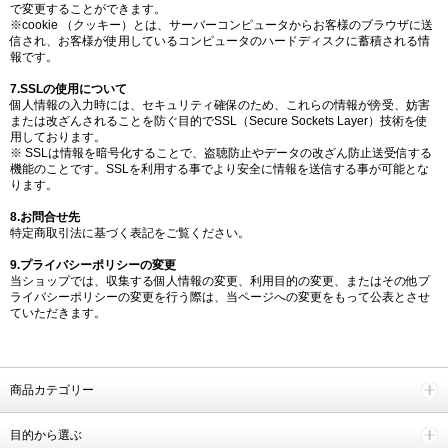
で変更することができます。
※cookie （クッキー）とは、サーバーコンピュータからお客様のブラウザに送
信され、お客様が使用しているコンピュータのハードディスクに蓄積される情
報です。
7.SSLの使用について
個人情報の入力時には、セキュリティ確保のため、これらの情報が傍受、妨害
または改ざんされることを防ぐ目的でSSL（Secure Sockets Layer）技術を使
用しております。
※ SSLは情報を暗号化することで、盗聴防止やデータの改ざん防止送受信する
機能のことです。SSLを利用する事でより安全に情報を送信する事が可能とな
ります。
8.お問合せ先
特定商取引法に基づく表記をご覧ください。
9.プライバシーポリシーの変更
当ショップでは、収集する個人情報の変更、利用目的の変更、またはその他プ
ライバシーポリシーの変更を行う際は、当ページへの変更をもって公表とさせ
ていただきます。
商品カテゴリー
目的から選ぶ