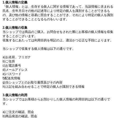
1.個人情報の定義
「個人情報」とは、生存する個人に関する情報であって、当該情報に含まれる
氏名、生年月日その他の記述等により特定の個人を識別することができるも
の、及び他の情報と容易に照合することができ、それにより特定の個人を識別
することができることとなるものをいいます。
2.個人情報の収集
当ショップでは商品のご購入、お問合せをされた際にお客様の個人情報を収集
することがございます。
収集するにあたっては利用目的を明記の上、適法かつ公正な手段によります。
当ショップで収集する個人情報は以下の通りです。
a)お名前、フリガナ
b)ご住所
c)お電話番号
d)メールアドレス
e)パスワード
f)配送先情報
g)当ショップとのお取引履歴及びその内容
h)上記を組み合わせることで特定の個人が識別できる情報
3.個人情報の利用
当ショップではお客様からお預かりした個人情報の利用目的は以下の通りで
す。
a)ご注文の確認、照会
b)商品発送の確認、照会