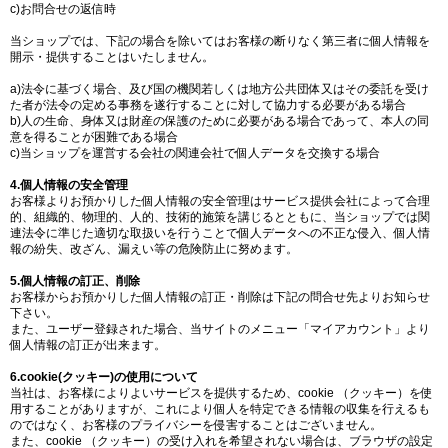
c)お問合せの返信時
当ショップでは、下記の場合を除いてはお客様の断りなく第三者に個人情報を
開示・提供することはいたしません。
a)法令に基づく場合、及び国の機関若しくは地方公共団体又はその委託を受け
た者が法令の定める事務を遂行することに対して協力する必要がある場合
b)人の生命、身体又は財産の保護のために必要がある場合であって、本人の同
意を得ることが困難である場合
c)当ショップを運営する会社の関連会社で個人データを交換する場合
4.個人情報の安全管理
お客様よりお預かりした個人情報の安全管理はサービス提供会社によって合理
的、組織的、物理的、人的、技術的施策を講じるとともに、当ショップでは関
連法令に準じた適切な取扱いを行うことで個人データへの不正な侵入、個人情
報の紛失、改ざん、漏えい等の危険防止に努めます。
5.個人情報の訂正、削除
お客様からお預かりした個人情報の訂正・削除は下記の問合せ先よりお知らせ
下さい。
また、ユーザー登録された場合、当サイトのメニュー「マイアカウント」より
個人情報の訂正が出来ます。
6.cookie(クッキー)の使用について
当社は、お客様によりよいサービスを提供するため、cookie （クッキー）を使
用することがありますが、これにより個人を特定できる情報の収集を行えるも
のではなく、お客様のプライバシーを侵害することはございません。
また、cookie （クッキー）の受け入れを希望されない場合は、ブラウザの設定